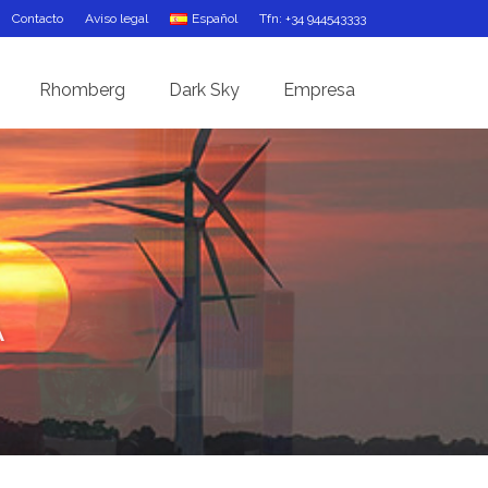
Contacto
Aviso legal
Español
Tfn: +34 944543333
Rhomberg
Dark Sky
Empresa
ión
A