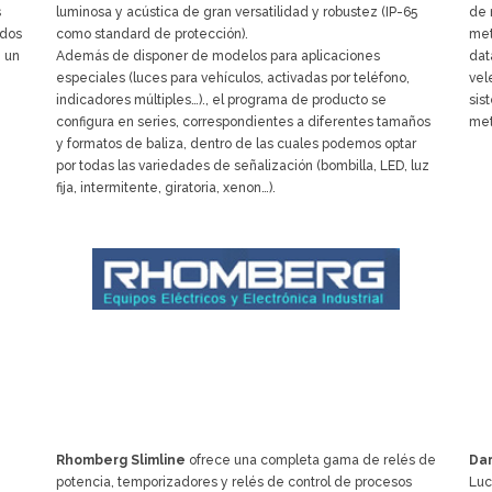
s
luminosa y acústica de gran versatilidad y robustez (IP-65
de 
odos
como standard de protección).
met
n un
Además de disponer de modelos para aplicaciones
dat
especiales (luces para vehículos, activadas por teléfono,
vel
indicadores múltiples…)., el programa de producto se
sis
configura en series, correspondientes a diferentes tamaños
met
y formatos de baliza, dentro de las cuales podemos optar
por todas las variedades de señalización (bombilla, LED, luz
fija, intermitente, giratoria, xenon…).
Rhomberg Slimline
ofrece una completa gama de relés de
Dar
potencia, temporizadores y relés de control de procesos
Luc