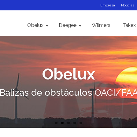
Empresa
Noticias
Obelux
Deegee
Wilmers
Takex
Rhomberg
Wilmers
Deegee
Obelux
Takex
toelectrónica para automatizac
Balizas de obstáculos OACI/FA
Instrumentación meteorológica
Señalización industrial
Relés de control