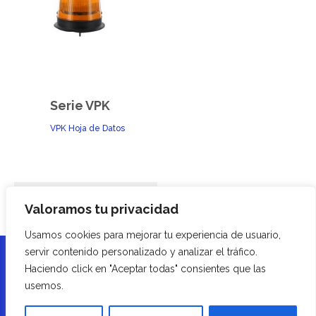
Serie VPK
VPK Hoja de Datos
Balizas activadas por teléfono
Valoramos tu privacidad
Luces giratorias de Espejo LED
Usamos cookies para mejorar tu experiencia de usuario,
servir contenido personalizado y analizar el tráfico.
Haciendo click en "Aceptar todas" consientes que las
usemos.
Soverin Control S.L.
Dirección: Alameda Urquijo, 80, 48013,
Bilbao , Bizkaia - Tfn:
+34 94 454 33 33
- E-mail:
info@soverincontrol.com