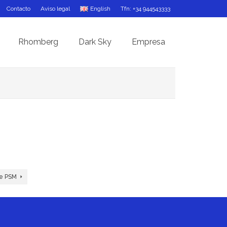
Contacto
Aviso legal
English
Tfn: +34 944543333
Rhomberg
Dark Sky
Empresa
ie PSM