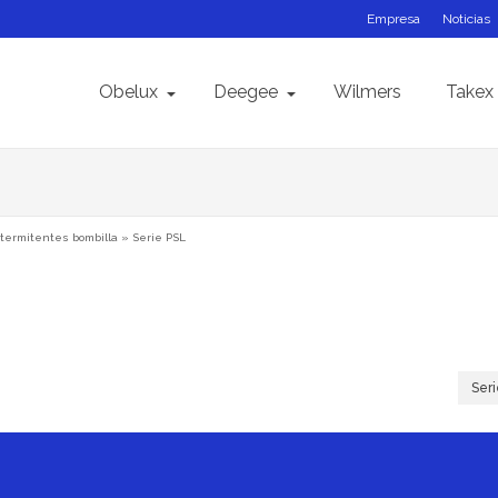
Empresa
Noticias
Obelux
Deegee
Wilmers
Takex
termitentes bombilla
»
Serie PSL
Ser