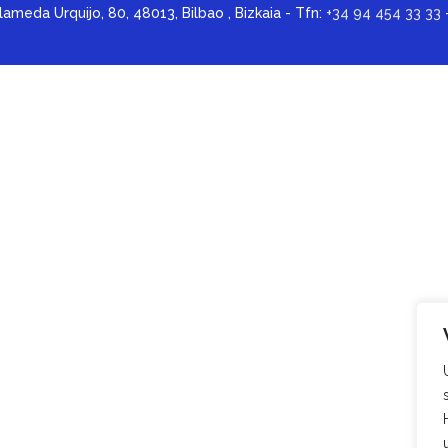
lameda Urquijo, 80, 48013, Bilbao , Bizkaia - Tfn:
+34 94 454 33 33
-